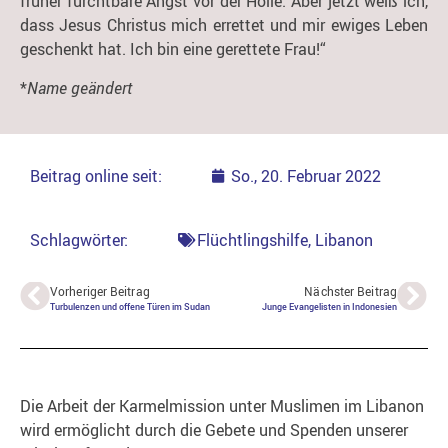
früher furchtbare Angst vor der Hölle. Aber jetzt weiß ich,
dass Jesus Christus mich errettet und mir ewiges Leben
geschenkt hat. Ich bin eine gerettete Frau!“
*
Name geändert
Beitrag online seit:
So., 20. Februar 2022
Schlagwörter:
Flüchtlingshilfe
,
Libanon
Vorheriger Beitrag
Nächster Beitrag
Turbulenzen und offene Türen im Sudan
Junge Evangelisten in Indonesien
Die Arbeit der Karmelmission unter Muslimen im Libanon
wird ermöglicht durch die Gebete und Spenden unserer